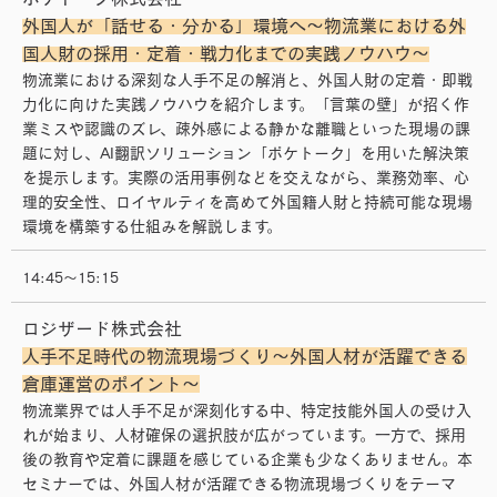
外国人が「話せる・分かる」環境へ〜物流業における外
国人財の採用・定着・戦力化までの実践ノウハウ〜
物流業における深刻な人手不足の解消と、外国人財の定着・即戦
力化に向けた実践ノウハウを紹介します。「言葉の壁」が招く作
業ミスや認識のズレ、疎外感による静かな離職といった現場の課
題に対し、AI翻訳ソリューション「ポケトーク」を用いた解決策
を提示します。実際の活用事例などを交えながら、業務効率、心
理的安全性、ロイヤルティを高めて外国籍人財と持続可能な現場
環境を構築する仕組みを解説します。
14:45～15:15
ロジザード株式会社
人手不足時代の物流現場づくり～外国人材が活躍できる
倉庫運営のポイント～
物流業界では人手不足が深刻化する中、特定技能外国人の受け入
れが始まり、人材確保の選択肢が広がっています。一方で、採用
後の教育や定着に課題を感じている企業も少なくありません。本
セミナーでは、外国人材が活躍できる物流現場づくりをテーマ