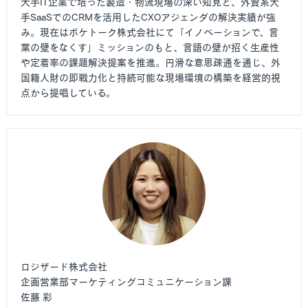
大手IT企業で培った製造・物流現場の深い知見と、外資系大
手SaaSでのCRMを活用したCXOアジェンダの解決実績が強
み。現在はポケトーク株式会社にて「イノベーションで、言
葉の壁をなくす」ミッションのもと、言語の壁が招く生産性
や定着率の課題解決提案を推進。円滑な意思疎通を通じ、外
国籍人財の即戦力化と持続可能な現場環境の構築を経営的視
点から提唱している。
ロジザード株式会社
企画営業部マーケティングコミュニケーション課
佐藤 彩