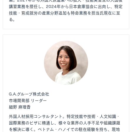
案。2021年から外国人派遣業への拡大・技能実習生の入国後
講習業務を歴任し、2024年から日本倉庫協会に出向し、特定
技能・育成就労の産業分野追加も特命業務を担当氏現在に至
る。
G.A.グループ株式会社
市場開発部 リーダー
細野 麻理香
外国人材採用コンサルタント。特定技能や技術・人文知識・
国際業務のビザに精通し、様々な業界の人手不足や組織課題
を解決に導く。ベトナム・ハノイでの駐在経験を持ち、現地