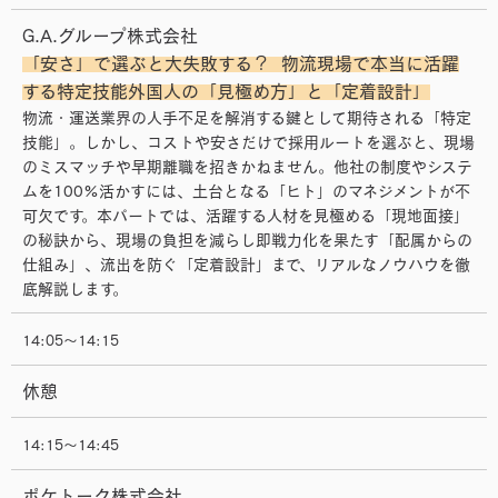
G.A.グループ株式会社
「安さ」で選ぶと大失敗する？ 物流現場で本当に活躍
する特定技能外国人の「見極め方」と「定着設計」
物流・運送業界の人手不足を解消する鍵として期待される「特定
技能」。しかし、コストや安さだけで採用ルートを選ぶと、現場
のミスマッチや早期離職を招きかねません。他社の制度やシステ
ムを100%活かすには、土台となる「ヒト」のマネジメントが不
可欠です。本パートでは、活躍する人材を見極める「現地面接」
の秘訣から、現場の負担を減らし即戦力化を果たす「配属からの
仕組み」、流出を防ぐ「定着設計」まで、リアルなノウハウを徹
底解説します。
14:05～14:15
休憩
14:15～14:45
ポケトーク株式会社